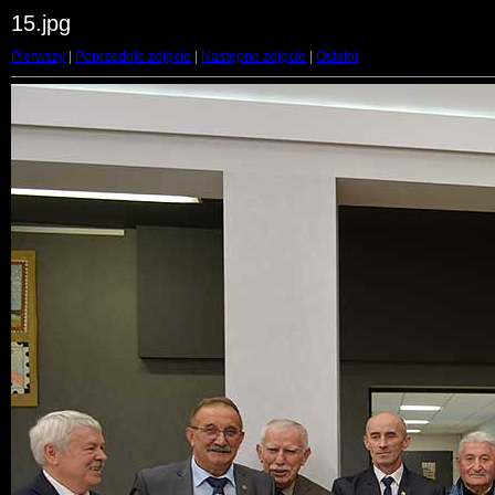
15.jpg
Pierwszy
|
Poprzednie zdjęcie
|
Następne zdjęcie
|
Ostatni