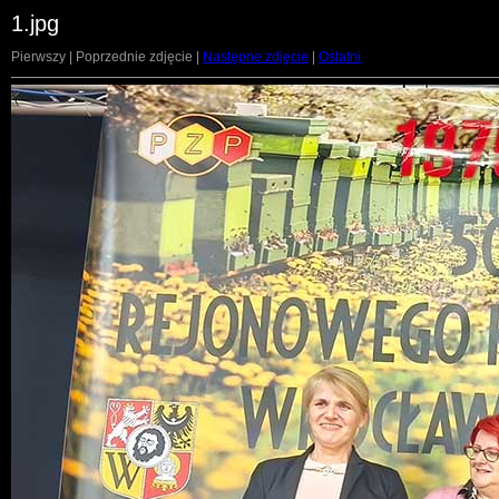
1.jpg
Pierwszy | Poprzednie zdjęcie |
Następne zdjęcie
|
Ostatni