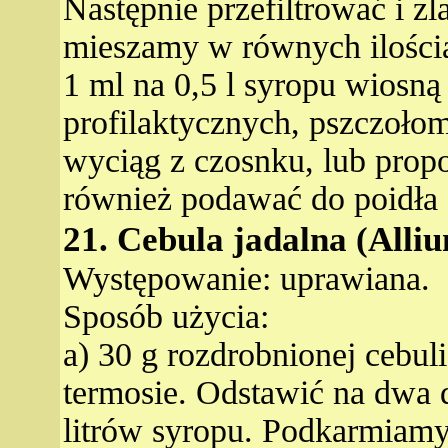
Następnie przefiltrować i z
mieszamy w równych ilościa
1 ml na 0,5 l syropu wiosną
profilaktycznych, pszczoł
wyciąg z czosnku, lub pro
również podawać do poidła
21. Cebula jadalna (Alli
Występowanie: uprawiana.
Sposób użycia:
a) 30 g rozdrobnionej cebul
termosie. Odstawić na dwa d
litrów syropu. Podkarmiamy 