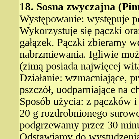
18. Sosna zwyczajna (Pinu
Występowanie: występuje po
Wykorzystuje się pączki ora
gałązek. Pączki zbieramy w
nabrzmiewania. Igliwie moż
(zimą posiada najwięcej wit
Działanie: wzmacniające, p
pszczół, uodparniające na 
Sposób użycia: z pączków i
20 g rozdrobnionego surow
podgrzewamy przez 30 minut
Odstawiamy do wystudzenia