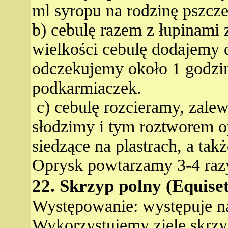
ml syropu na rodzinę pszcze
b) cebulę razem z łupinami z
wielkości cebulę dodajemy d
odczekujemy około 1 godzi
podkarmiaczek.
c) cebulę rozcieramy, zale
słodzimy i tym roztworem o
siedzące na plastrach, a tak
Oprysk powtarzamy 3-4 razy
22. Skrzyp polny (Equise
Występowanie: występuje na
Wykorzystujemy ziele skrzy