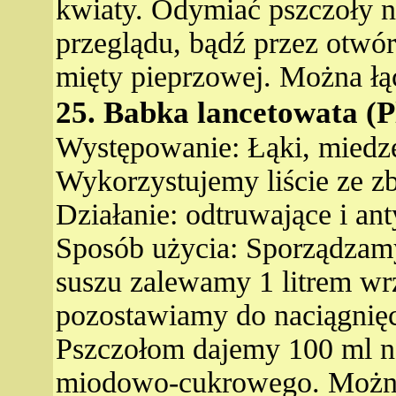
kwiaty. Odymiać pszczoły n
przeglądu, bądź przez otwó
mięty pieprzowej. Można łąc
25. Babka lancetowata (P
Występowanie: Łąki, miedze,
Wykorzystujemy liście ze zb
Działanie: odtruwające i an
Sposób użycia: Sporządzamy
suszu zalewamy 1 litrem wr
pozostawiamy do naciągnięc
Pszczołom dajemy 100 ml na 
miodowo-cukrowego. Można