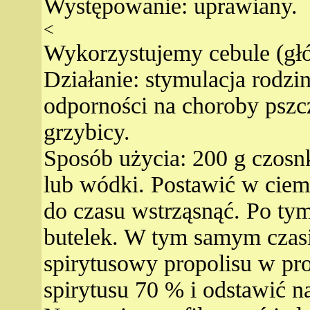
Występowanie: uprawiany.
<
Wykorzystujemy cebule (gł
Działanie: stymulacja rodzi
odporności na choroby pszcz
grzybicy.
Sposób użycia: 200 g czosnk
lub wódki. Postawić w ciem
do czasu wstrząsnąć. Po tym 
butelek. W tym samym czasi
spirytusowy propolisu w prop
spirytusu 70 % i odstawić na