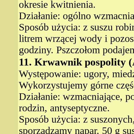
okresie kwitnienia.
Działanie: ogólno wzmacnia
Sposób użycia: z suszu rob
litrem wrzącej wody i pozo
godziny. Pszczołom podajemy
11. Krwawnik pospolity (
Występowanie: ugory, miedze
Wykorzystujemy górne części
Działanie: wzmacniające, p
rodzin, antyseptyczne.
Sposób użycia: z suszonych,
sporządzamy napar. 50 g su