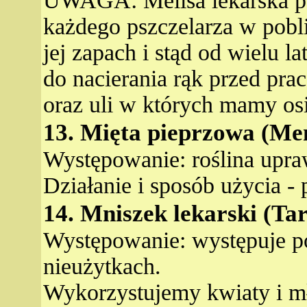
UWAGA: Melisa lekarska p
każdego pszczelarza w pobli
jej zapach i stąd od wielu l
do nacierania rąk przed prac
oraz uli w których mamy osi
13. Mięta pieprzowa (Men
Występowanie: roślina upra
Działanie i sposób użycia - 
14. Mniszek lekarski (Ta
Występowanie: występuje pos
nieużytkach.
Wykorzystujemy kwiaty i mło