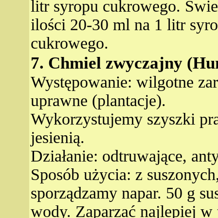
litr syropu cukrowego. Św
ilości 20-30 ml na 1 litr sy
cukrowego.
7. Chmiel zwyczajny (Hu
Występowanie: wilgotne zaro
uprawne (plantacje).
Wykorzystujemy szyszki pra
jesienią.
Działanie: odtruwające, ant
Sposób użycia: z suszonych
sporządzamy napar. 50 g su
wody. Zaparzać najlepiej w 