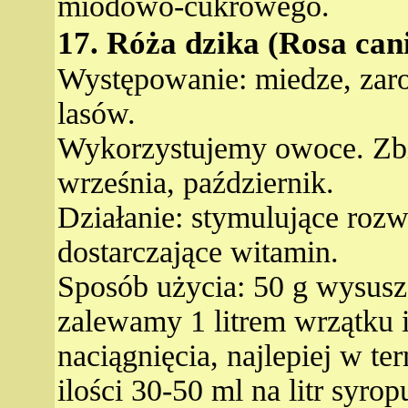
miodowo-cukrowego.
17. Róża dzika (Rosa can
Występowanie: miedze, zaroś
lasów.
Wykorzystujemy owoce. Zbió
września, październik.
Działanie: stymulujące rozw
dostarczające witamin.
Sposób użycia: 50 g wysus
zalewamy 1 litrem wrzątku 
naciągnięcia, najlepiej w 
ilości 30-50 ml na litr syro