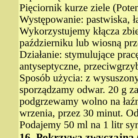
Pięciornik kurze ziele (Poten
Występowanie: pastwiska, łą
Wykorzystujemy kłącza zbie
październiku lub wiosną prz
Działanie: stymulujące pracę
antyseptyczne, przeciwgrzy
Sposób użycia: z wysuszony
sporządzamy odwar. 20 g za
podgrzewamy wolno na łaźn
wrzenia, przez 30 minut. O
Podajemy 50 ml na 1 litr sy
16. Pokrzywa zwyczajna (