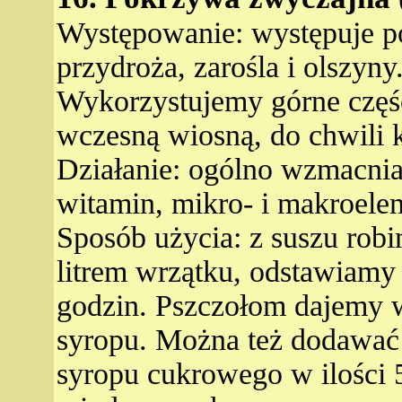
Występowanie: występuje pos
przydroża, zarośla i olszyny
Wykorzystujemy górne częśc
wczesną wiosną, do chwili k
Działanie: ogólno wzmacniaj
witamin, mikro- i makroele
Sposób użycia: z suszu rob
litrem wrzątku, odstawiamy 
godzin. Pszczołom dajemy w 
syropu. Można też dodawać
syropu cukrowego w ilości 5-