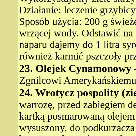
Działanie: leczenie grzybicy
Sposób użycia: 200 g świeże
wrzącej wody. Odstawić na 
naparu dajemy do 1 litra s
również karmić pszczoły pr
23. Olejek Cynamonowy
–
Zgnilcowi Amerykańskiemu i
24. Wrotycz pospolity (zi
warrozę, przed zabiegiem de
kartką posmarowaną olejem
wysuszony, do podkurzacza d